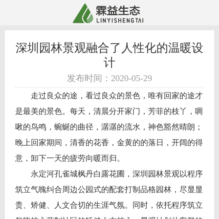
深圳园林景观融合了人性化的温暖设
计
发布时间：2020-05-29
走过良众的途，看过良众的景色，唯有回家的途才
是最美的景色。每天，清晨分开家门，芳菲的枝丫，啁
啾的鸟鸣，蜿蜒的曲径，潺潺的流水，神色豁然晴朗；
晚上回家期间，清香的花香，金黄的的落日，开阔的得
意，卸下一天的疲劳向暖而归。
永定河孔雀城枫丹白露花圃，
深圳园林景观
以程序
筑立气魄纠合周边公园式的配套打制品格园林，尽显显
贵、矫健、人文合切的生涯气氛。同时，依托程序筑立