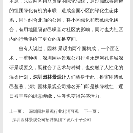
本原，东西两区创立贯穿的绿化轴线，通过轴线将周遭
的组团绿化有机的串联，造成全面小区的绿化生态体
系，同时纠合北面的公园，将小区绿化和都邑绿化纠
合，有用地阻隔都邑噪音对社区的影响，同时也为社区
内的行动供给了更众的互换空间。
曾有人说过，园林 景观由两个面构成，一个面艺
术，一壁种树，深圳园林景观公司排名永定河孔雀城深
研景观要义，既糅合了艺术与种树，也交融了人性化的
温柔计划，
深圳园林景观
让人们栖身于此，推窗即睹邑
邑葱葱，深圳园林景观公司排名开门即是柳绿桃红，逐
日被丰厚的绿意缠绕，生涯也变得兴盛活力。
上一页：
深圳园林景观行业利润可观
下一页：
深圳园林景观公司招聘集团下设八个子公司