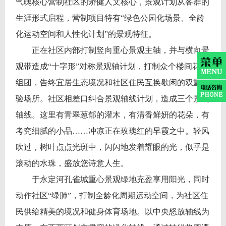
气魄核心营制社区的矫健人文核心，景观计划从客群的
生涯形式启程，营制项目特有“绿色公园化场景、全龄
化运动空间和人性化计划”的景观特征。
正在社区内部打制竖向重心景观主轴，并与横向景
观带造成“十字形”对称景观轴计划，打制众个楼间花圃
组团，告终宜居生态境况和社区住民互换歇闲的双重体
验场所。社区相差口纠合景观轴线计划，造成三个景观
轴线。这里有青翠葱郁的灌木，有清香鲜妍的花朵，有
考究细腻的小品……冲凉正在玫瑰红的早霞之中。轻风
吹过，树叶点点光斑中，闪闪地发着耀眼的光，似乎是
滚动的水珠，盛放您诗意人生。
于永定河孔雀城重心景观绿地充盈享用阳光，同时
动作社区“绿肺”，打制全龄化周期运动空间，为社区住
民供给精美的境况和健身体育场地。以中央怒放轴线为